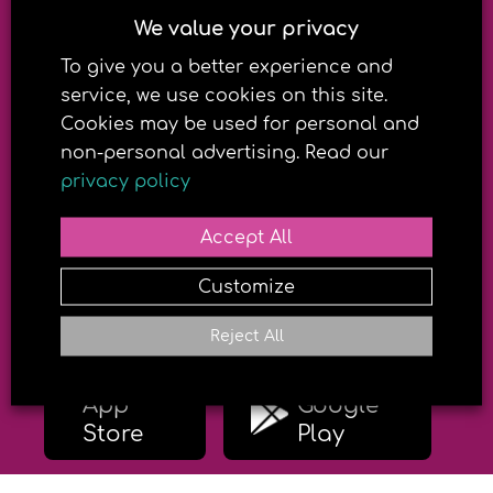
SolApp
We value your privacy
To give you a better experience and
service, we use cookies on this site.
Nytt design, enda
Cookies may be used for personal and
non-personal advertising. Read our
enklare
privacy policy
Nå kan du også kjøpe
Accept All
produkter fra appen
Customize
Reject All
Last ned på
Last ned på
App
Google
Store
Play