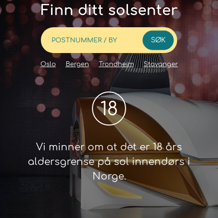
Finn ditt solsenter
SØK
Oslo
Bergen
Trondheim
Stavanger
18
Vi minner om at det er 18 års
aldersgrense på sol innendørs i
Norge.