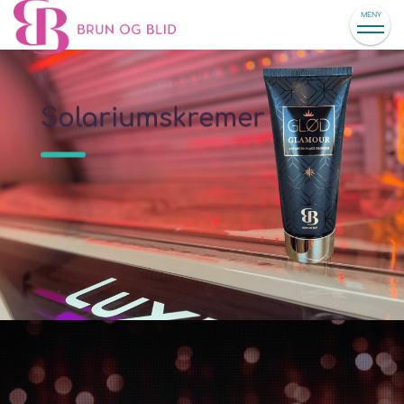
MENY
Solariumskremer