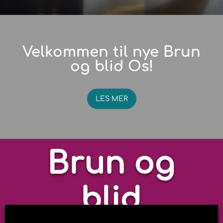
Velkommen til nye Brun
og blid Os!
LES MER
Brun og
blid