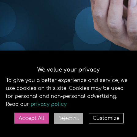
We value your privacy
To give you a better experience and service, we
use cookies on this site. Cookies may be used
for personal and non-personal advertising.
lemer med SolApp-
Read our
privacy policy
dre spørsmål til oss i
Accept All
Customize
Reject All