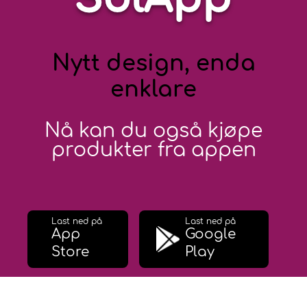
Nytt design, enda
enklare
Nå kan du også kjøpe
produkter fra appen
Last ned på
Last ned på
App
Google
Store
Play