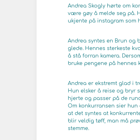
Andrea Skogly hørte om konk
være gøy å melde seg på. H
ukjente på instagram som h
Andrea syntes en Brun og bl
glede. Hennes sterkeste kval
å stå forran kamera. Derso
bruke pengene på hennes kre
Andrea er ekstremt glad i tr
Hun elsker å reise og bryr 
hjerte og passer på de rund
Om konkurransen sier hun at 
at det syntes at konkurrent
blir veldig tøff, man må prø
stemme.