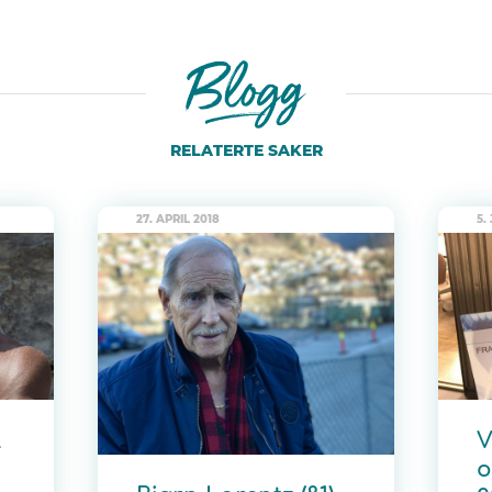
RELATERTE SAKER
27. APRIL 2018
5.
l
V
o