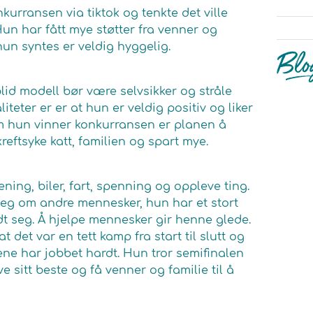
urransen via tiktok og tenkte det ville
un har fått mye støtter fra venner og
un syntes er veldig hyggelig.
id modell bør være selvsikker og stråle
iteter er er at hun er veldig positiv og liker
m hun vinner konkurransen er planen å
ftsyke katt, familien og spart mye.
ening, biler, fart, spenning og oppleve ting.
seg om andre mennesker, hun har et stort
t seg. Å hjelpe mennesker gir henne glede.
det var en tett kamp fra start til slutt og
ene har jobbet hardt. Hun tror semifinalen
ve sitt beste og få venner og familie til å