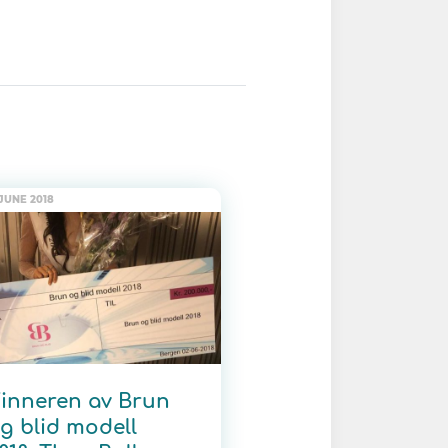
 JUNE 2018
inneren av Brun
g blid modell