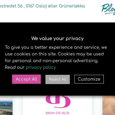
estredet 56 , 0167 Oslo) eller Grünerløkka
We value your privacy
To give you a better experience and service, we
use cookies on this site. Cookies may be used
RELATERTE SAKER
for personal and non-personal advertising.
Read our
privacy policy
18. APRIL 2018
25
Accept All
Customize
Reject All