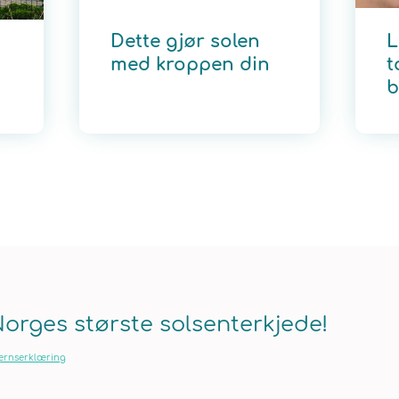
Dette gjør solen
L
med kroppen din
t
b
Norges største solsenterkjede!
ernserklæring