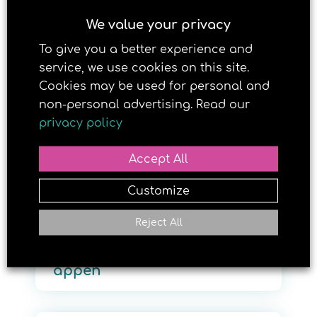
120 000 har lastet ned Brun
We value your privacy
og blid sin sol-app
To give you a better experience and
service, we use cookies on this site.
Cookies may be used for personal and
31. JANUARY 2017
non-personal advertising. Read our
privacy policy
Accept All
Customize
Reject All
Gila (snart 80) elsker sol-
appen