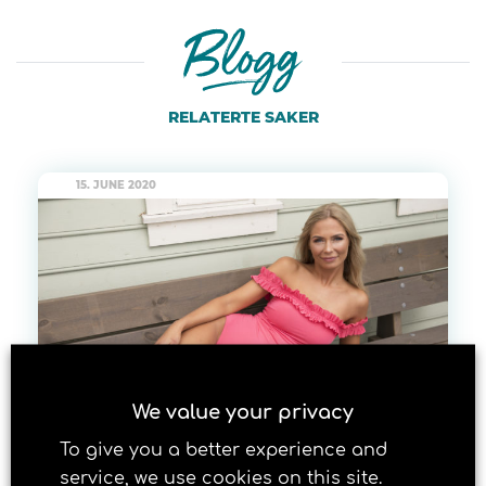
RELATERTE SAKER
15. JUNE 2020
We value your privacy
To give you a better experience and
Følg disse instruksjonene for
service, we use cookies on this site.