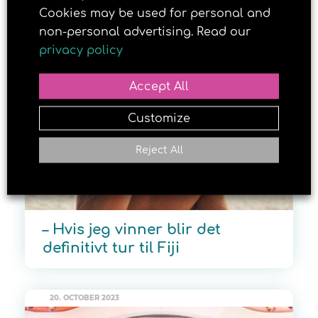
trygg soling hos Brun og blid
Cookies may be used for personal and
non-personal advertising. Read our
privacy policy
25. MAY 2018
Accept All
Customize
Reject All
– Hvis jeg vinner blir det
definitivt tur til Fiji
20. OCTOBER 2023