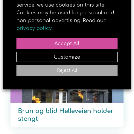
service, we use cookies on this site.
Cecilia elsker konkurranse: –
Cookies may be used for personal and
Kan få til alt jeg ønsker
non-personal advertising. Read our
privacy policy
22. NOVEMBER 2019
Accept All
Customize
Reject All
Brun og blid Helleveien holder
stengt