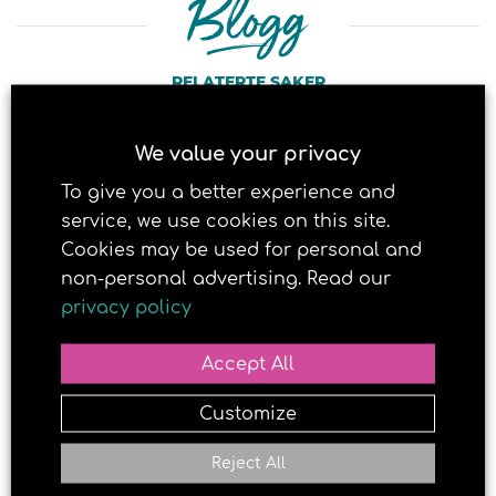
RELATERTE SAKER
We value your privacy
7. JUNE 2017
To give you a better experience and
service, we use cookies on this site.
Cookies may be used for personal and
non-personal advertising. Read our
privacy policy
Accept All
Customize
Vant modellkonkurranse – sa
nei til «Paradise Hotel»
Reject All