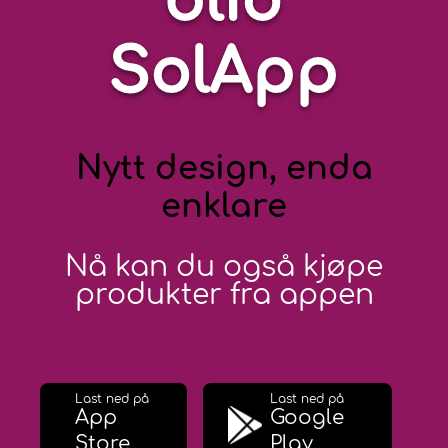
blid
SolApp
Nytt design, enda
enklare
Nå kan du også kjøpe
produkter fra appen
Last ned på
Last ned på
App
Google
Store
Play