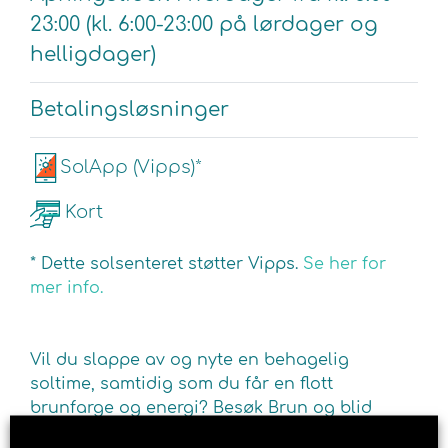
23:00 (kl. 6:00-23:00 på lørdager og
helligdager)
Betalingsløsninger
SolApp (Vipps)*
Kort
* Dette solsenteret støtter Vipps.
Se her for
mer info.
Vil du slappe av og nyte en behagelig
soltime, samtidig som du får en flott
brunfarge og energi? Besøk Brun og blid
solarium i Kristiansand. For din dose av det