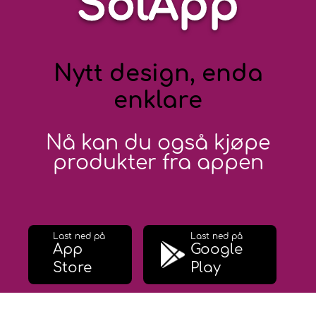
SolApp
Nytt design, enda
enklare
Nå kan du også kjøpe
produkter fra appen
Last ned på
Last ned på
App
Google
Store
Play