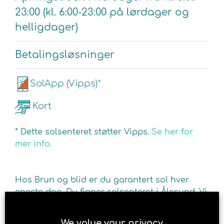
23:00 (kl. 6:00-23:00 på lørdager og
helligdager)
Betalingsløsninger
SolApp (Vipps)*
Kort
* Dette solsenteret støtter Vipps.
Se her for
mer info.
Hos Brun og blid er du garantert sol hver
eneste dag. Du finner solsenteret i Ålesund. Vi
inviterer deg til å slappe av og nyte en
behagelig soltime. Fyll opp kroppen din med
We value your privacy