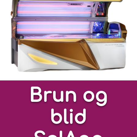
Brun og
blid