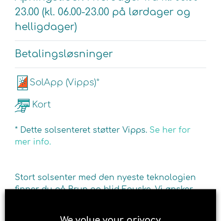
23.00 (kl. 06.00-23.00 på lørdager og
helligdager)
Betalingsløsninger
SolApp (Vipps)*
Kort
* Dette solsenteret støtter Vipps.
Se her for
mer info.
Stort solsenter med den nyeste teknologien
finner du på Brun og blid Fauske. Vi ønsker
deg velkommen til en behagelig soltime i et
av våre mange solarier. Solariumene sikrer
We value your privacy