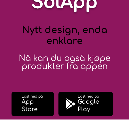
SolApp
Nytt design, enda
enklare
Nå kan du også kjøpe
produkter fra appen
Last ned på
Last ned på
App
Google
Store
Play