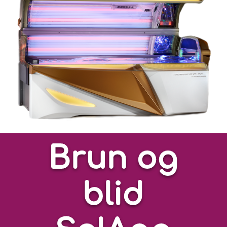
Brun og
blid