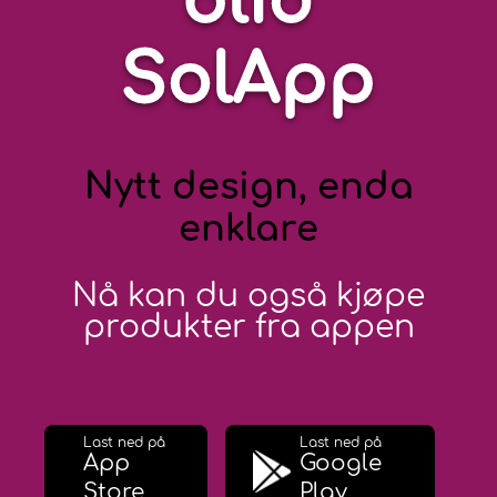
blid
SolApp
Nytt design, enda
enklare
Nå kan du også kjøpe
produkter fra appen
Last ned på
Last ned på
App
Google
Store
Play