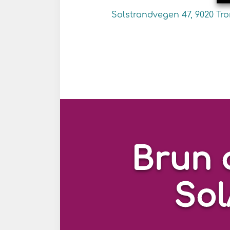
Solstrandvegen 47, 9020 Tr
Brun 
So