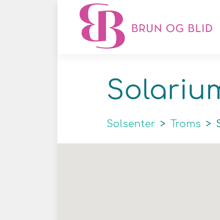
Solariu
Solsenter
>
Troms
>