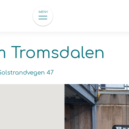
MENY
m Tromsdalen
Solstrandvegen 47