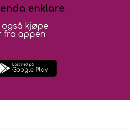
 enda enklare
 også kjøpe
 fra appen
Last ned på
Google Play