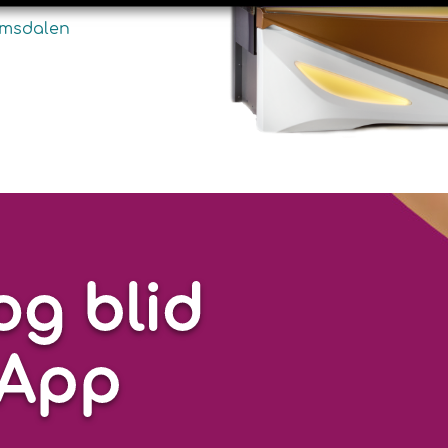
omsdalen
og blid
lApp