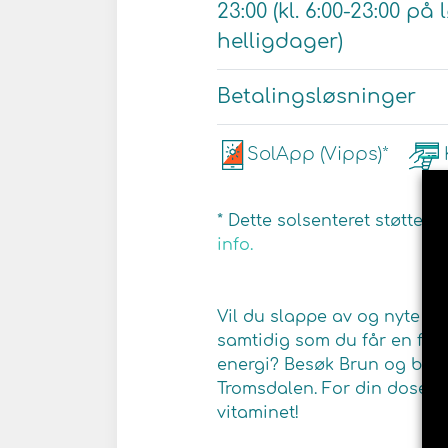
23:00 (kl. 6:00-23:00 p
helligdager)
Betalingsløsninger
SolApp (Vipps)*
* Dette solsenteret støtter 
info.
Vil du slappe av og nyte en
samtidig som du får en flot
energi? Besøk Brun og blid 
Tromsdalen. For din dose av
vitaminet!