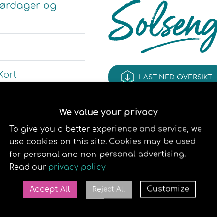
å lørdager og
Kort
LAST NED OVERSIKT
Vipps.
Se her for mer
We value your privacy
To give you a better experience and service, we
use cookies on this site. Cookies may be used
 behagelig soltime,
for personal and non-personal advertising.
t brunfarge og
Read our
privacy policy
solarium i Amfi
 det viktige D-
Accept All
Customize
Reject All