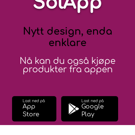
SolApp
Nytt design, enda
enklare
Nå kan du også kjøpe
produkter fra appen
Last ned på
Last ned på
App
Google
Store
Play