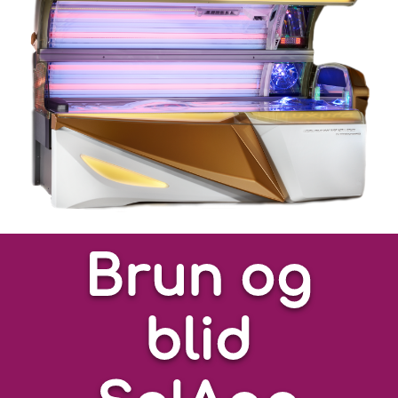
Brun og
blid