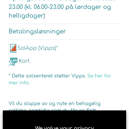
23.00 (kl. 06.00-23.00 på lørdager og
helligdager)
Betalingsløsninger
SolApp (Vipps)*
Kort
* Dette solsenteret støtter Vipps.
Se her for
mer info.
Vil du slappe av og nyte en behagelig
soltime, samtidig som du får en flott
brunfarge og energi? Besøk Brun og blid
solarium i Heimdal. For din dose av det
We value your privacy