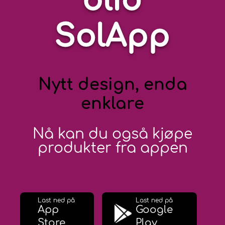
blid
SolApp
Nytt design, enda
enklare
Nå kan du også kjøpe
produkter fra appen
Last ned på
Last ned på
App
Google
Store
Play