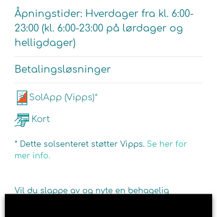
Åpningstider: Hverdager fra kl. 6:00-
23:00 (kl. 6:00-23:00 på lørdager og
helligdager)
Betalingsløsninger
SolApp (Vipps)*
Kort
* Dette solsenteret støtter Vipps.
Se her for
mer info.
Vil du slappe av og nyte en behagelig
soltime, samtidig som du får en flott
brunfarge og energi? Besøk Brun og blid