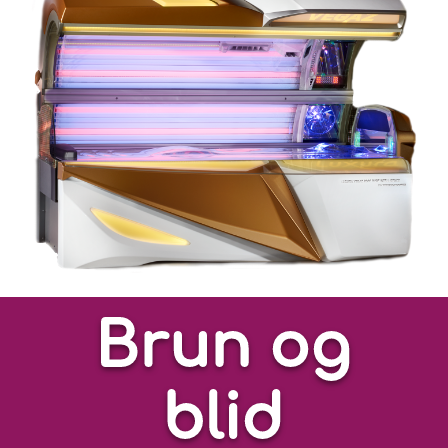
Brun og
blid