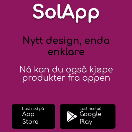
SolApp
Nytt design, enda
enklare
Nå kan du også kjøpe
produkter fra appen
Last ned på
Last ned på
App
Google
Store
Play