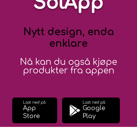
SolApp
Nytt design, enda
enklare
Nå kan du også kjøpe
produkter fra appen
Last ned på
Last ned på
App
Google
Store
Play