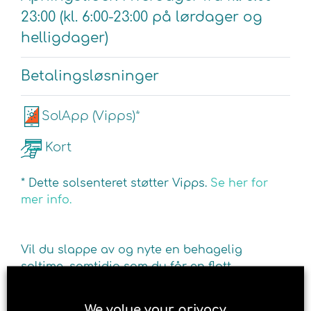
23:00 (kl. 6:00-23:00 på lørdager og
helligdager)
Betalingsløsninger
SolApp (Vipps)*
Kort
* Dette solsenteret støtter Vipps.
Se her for
mer info.
Vil du slappe av og nyte en behagelig
soltime, samtidig som du får en flott
brunfarge og energi? Besøk Brun og blid
solarium i Stord. For din dose av det viktige D-
We value your privacy