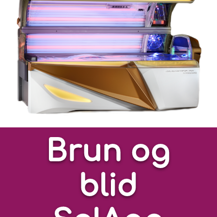
Brun og
blid