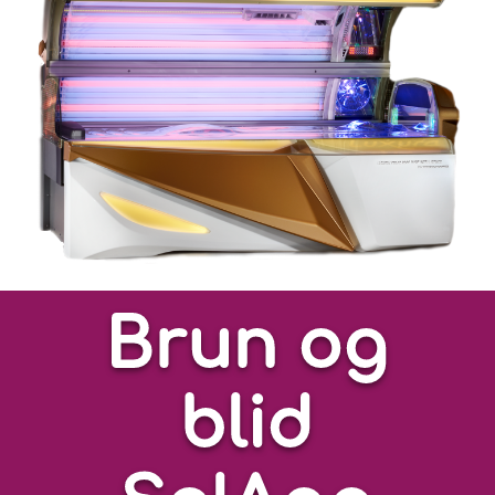
Brun og
blid