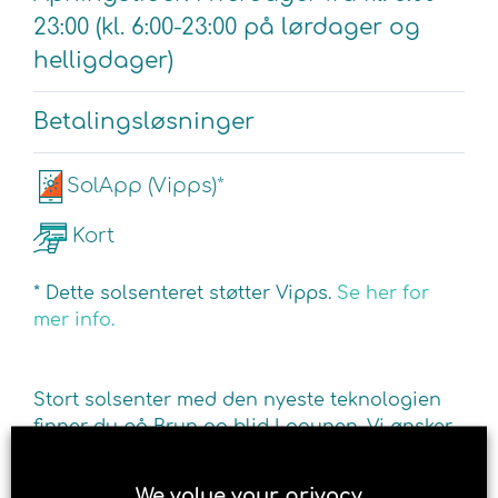
23:00 (kl. 6:00-23:00 på lørdager og
helligdager)
Betalingsløsninger
SolApp (Vipps)*
Kort
* Dette solsenteret støtter Vipps.
Se her for
mer info.
Stort solsenter med den nyeste teknologien
finner du på Brun og blid Lagunen. Vi ønsker
deg velkommen til en behagelig soltime i et
av våre mange solarier. Solariumene sikrer
We value your privacy