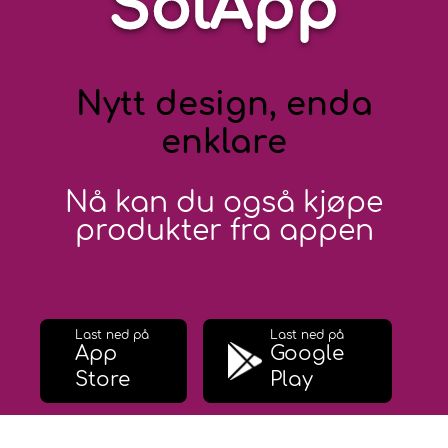
SolApp
Nytt design, enda
enklare
Nå kan du også kjøpe
produkter fra appen
Last ned på
Last ned på
App
Google
Store
Play