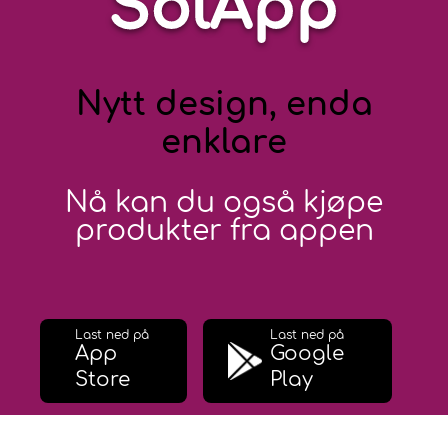
SolApp
Nytt design, enda
enklare
Nå kan du også kjøpe
produkter fra appen
Last ned på
Last ned på
App
Google
Store
Play