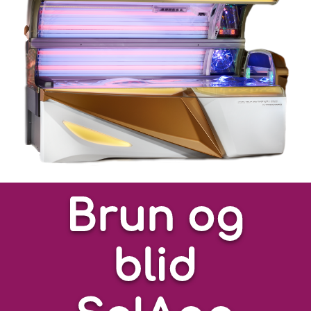
Brun og
blid