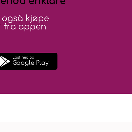
 enda enklare
 også kjøpe
 fra appen
Last ned på
Google Play