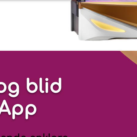
og blid
lApp