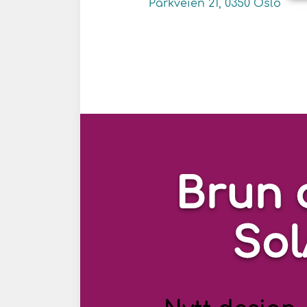
Parkveien 21, 0350 Oslo
Brun 
So