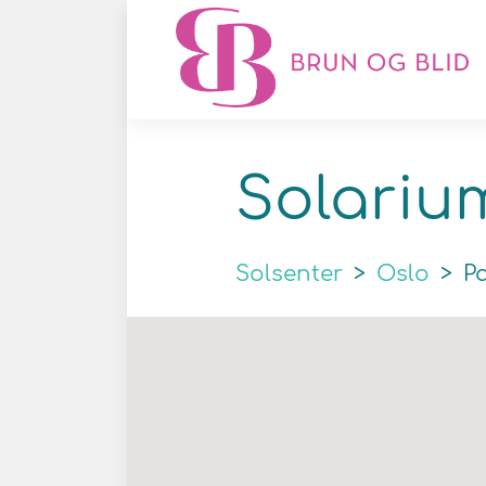
Solariu
Solsenter
>
Oslo
>
Pa