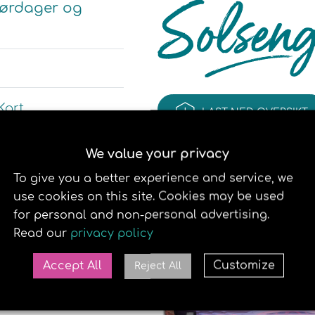
å lørdager og
Kort
LAST NED OVERSIKT
We value your privacy
Vipps.
Se her for mer
To give you a better experience and service, we
use cookies on this site. Cookies may be used
for personal and non-personal advertising.
 behagelig soltime,
Read our
privacy policy
t brunfarge og
solarium i Oslo. For
Accept All
Customize
Reject All
taminet!