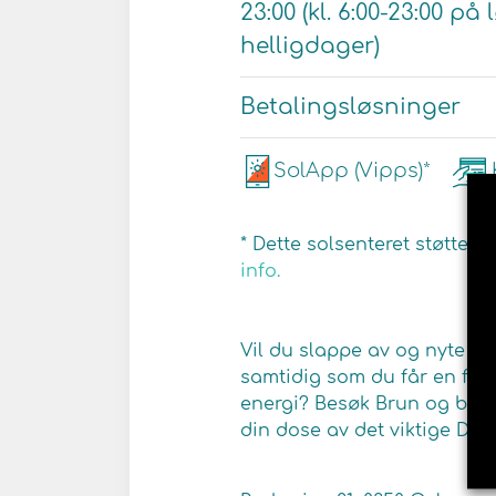
23:00 (kl. 6:00-23:00 p
helligdager)
Betalingsløsninger
SolApp (Vipps)*
* Dette solsenteret støtter 
info.
Vil du slappe av og nyte en
samtidig som du får en flot
energi? Besøk Brun og blid 
din dose av det viktige D-vi