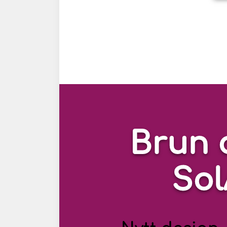
Brun 
So