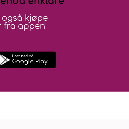
 enda enklare
 også kjøpe
 fra appen
Last ned på
Google Play