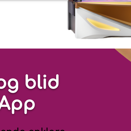
og blid
lApp