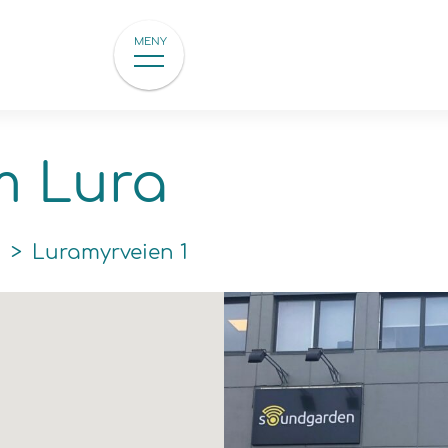
MENY
m Lura
d
>
Luramyrveien 1