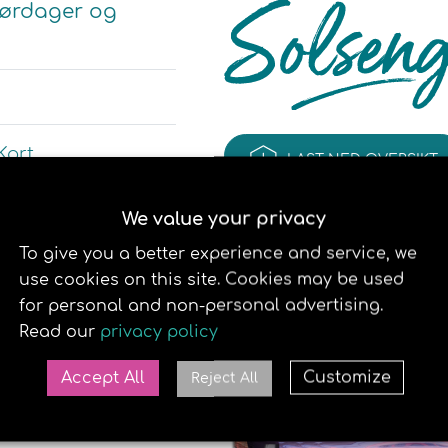
å lørdager og
Kort
LAST NED OVERSIKT
We value your privacy
Vipps.
Se her for mer
To give you a better experience and service, we
use cookies on this site. Cookies may be used
for personal and non-personal advertising.
este teknologien
Read our
privacy policy
 Sandnes. Vi ønsker
lig soltime i et av
Accept All
Customize
Reject All
iumene sikrer deg en