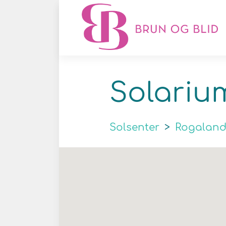
Solariu
Solsenter
>
Rogalan