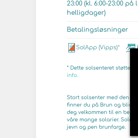
23:00 (kl. 6:00-23:00 p
helligdager)
Betalingsløsninger
SolApp (Vipps)*
* Dette solsenteret støtter 
info.
Stort solsenter med den ny
finner du på Brun og blid i
deg velkommen til en behage
våre mange solarier. Solar
jevn og pen brunfarge.