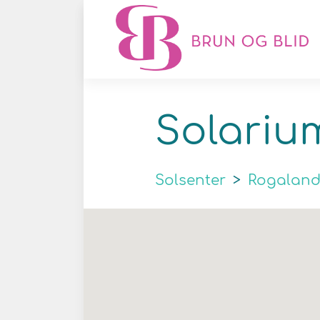
Solariu
Solsenter
>
Rogalan