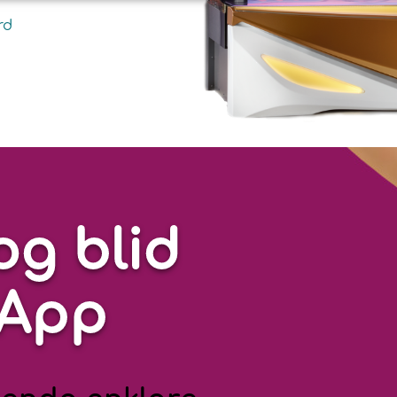
rd
og blid
lApp