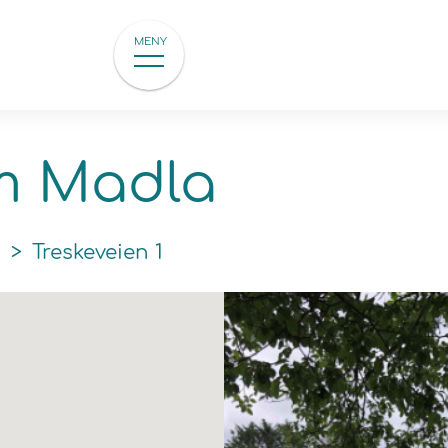
MENY
m Madla
d
>
Treskeveien 1