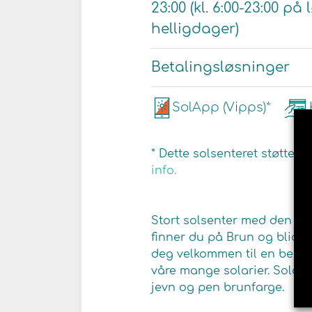
23:00 (kl. 6:00-23:00 p
helligdager)
Betalingsløsninger
SolApp (Vipps)*
* Dette solsenteret støtter 
info.
Stort solsenter med den ny
finner du på Brun og blid i 
deg velkommen til en behage
våre mange solarier. Solar
jevn og pen brunfarge.