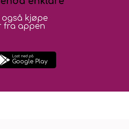
 enda enklare
 også kjøpe
 fra appen
Last ned på
Google Play