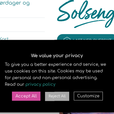
å lørdager og
Kort
LAST NED OVERSIKT
We value your privacy
Vipps.
Se her for mer
To give you a better experience and service, we
use cookies on this site. Cookies may be used
for personal and non-personal advertising.
este teknologien
Read our
privacy policy
Hafrsfjord. Vi ønsker
lig soltime i et av
Accept All
Customize
Reject All
iumene sikrer deg en