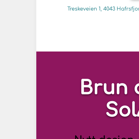
Treskeveien 1, 4043 Hafrsfjo
Brun 
So