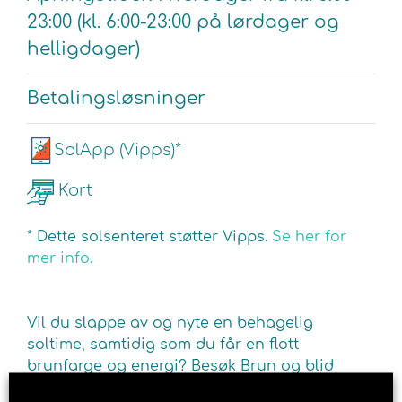
23:00 (kl. 6:00-23:00 på lørdager og
helligdager)
Betalingsløsninger
SolApp (Vipps)*
Kort
* Dette solsenteret støtter Vipps.
Se her for
mer info.
Vil du slappe av og nyte en behagelig
soltime, samtidig som du får en flott
brunfarge og energi? Besøk Brun og blid
solarium i Nøtterøy. For din dose av det