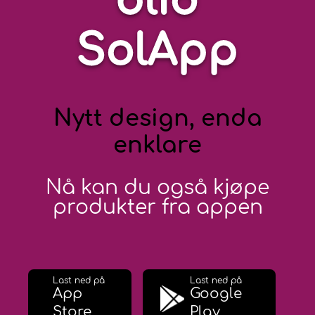
blid
SolApp
Nytt design, enda
enklare
Nå kan du også kjøpe
produkter fra appen
Last ned på
Last ned på
App
Google
Store
Play