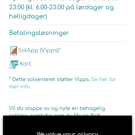
23:00 (kl. 6:00-23:00 på lørdager og
helligdager)
Betalingsløsninger
SolApp (Vipps)*
Kort
* Dette solsenteret støtter Vipps.
Se her for
mer info.
Vil du slappe av og nyte en behagelig
soltime, samtidig som du får en flott
brunfarge og energi? Besøk Brun og blid
solarium i Asker. For din dose av det viktige D-
We value your privacy