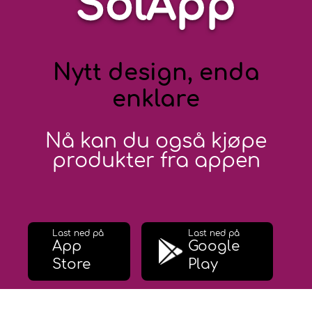
SolApp
Nytt design, enda
enklare
Nå kan du også kjøpe
produkter fra appen
Last ned på
Last ned på
App
Google
Store
Play