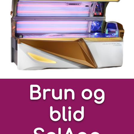
Brun og
blid