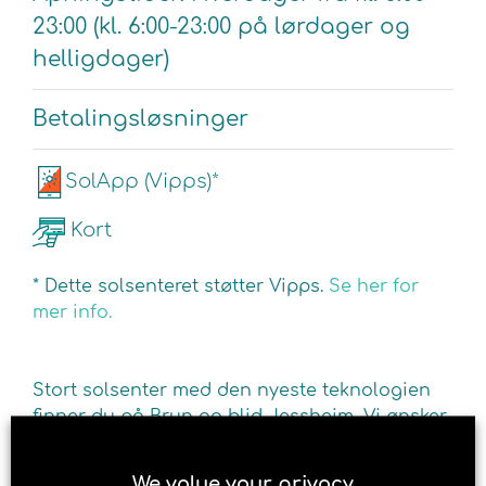
23:00 (kl. 6:00-23:00 på lørdager og
helligdager)
Betalingsløsninger
SolApp (Vipps)*
Kort
* Dette solsenteret støtter Vipps.
Se her for
mer info.
Stort solsenter med den nyeste teknologien
finner du på Brun og blid Jessheim, Vi ønsker
deg velkommen til en behagelig soltime i et
av våre mange solarier. Solariumene sikrer
We value your privacy