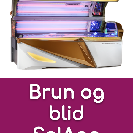
Brun og
blid