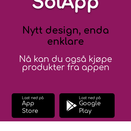
SolApp
Nytt design, enda
enklare
Nå kan du også kjøpe
produkter fra appen
Last ned på
Last ned på
App
Google
Store
Play