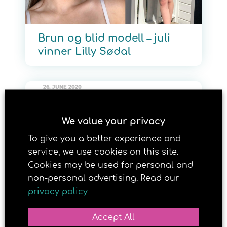
Brun og blid modell – juli
vinner Lilly Sødal
26. JUNE 2020
We value your privacy
To give you a better experience and
service, we use cookies on this site.
Cookies may be used for personal and
non-personal advertising. Read our
privacy policy
Brun og blid modell – mai
Accept All
vinner Kristine Kvæken